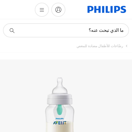
تسجيل المنتج
أيقونة
ما الذي تبحث عنه؟
دعم
البحث
رضّاعات للأطفال مضادة للمغص