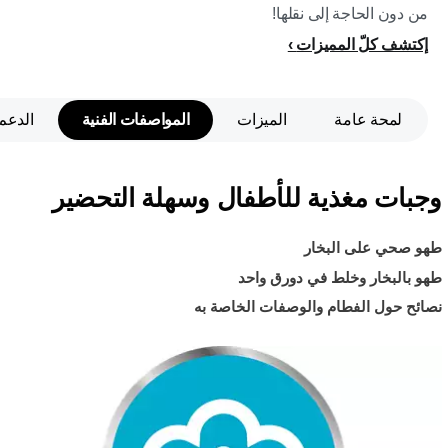
من دون الحاجة إلى نقلها!
إكتشف كلّ المميزات
لمحة عامة
الميزات
المواصفات الفنية
الدعم
وجبات مغذية للأطفال وسهلة التحضير
طهو صحي على البخار
طهو بالبخار وخلط في دورق واحد
نصائح حول الفطام والوصفات الخاصة به