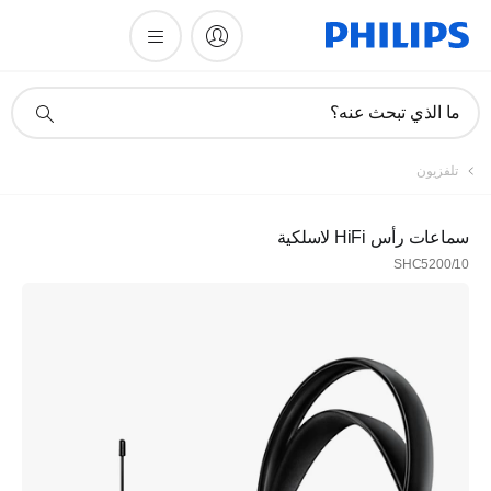
أيقونة
ما الذي تبحث عنه؟
دعم
البحث
تلفزيون
سماعات رأس HiFi لاسلكية
SHC5200/10