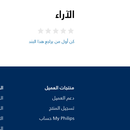
الآراء
كن أول من يراجع هذا البند
منتجات العميل
ال
دعم العميل
ال
تسجيل المنتج
ال
My Philips حساب
ال
ال