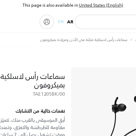
This page is also available in
United States (English)
EN
AR
My Philips
سماعات رأس لاسلكية مثبّتة في الأذن ومزوّدة بميكروفون
سماعات رأس لاسلكية مث
بميكروفون
TAE1205BK/00
نغمات خالية من التشابك
أبقِ الموسيقى بالقرب منك. تتميّز
مقاومة للطرطشة والتعرّق، وتمنحك 
ووقت تشغيل 