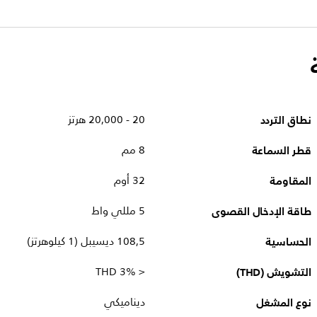
نطاق التردد
20 - 20,000 هرتز
قطر السماعة
8 مم
المقاومة
32 أوم
طاقة الإدخال القصوى
5 مللي واط
الحساسية
108,5 ديسيبل (1 كيلوهرتز)
التشويش (THD)
< 3% THD
نوع المشغل
ديناميكي