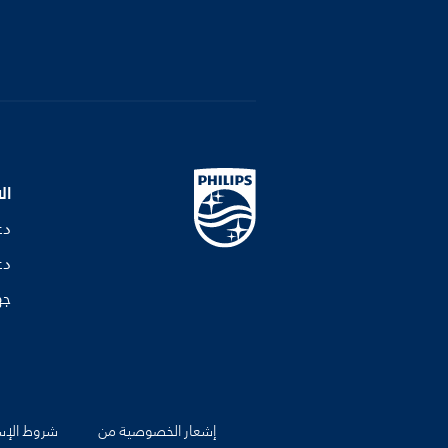
ال
دع
دع
جه
إشعار الخصوصية من
شروط الإس