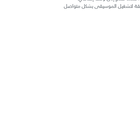
ك شحنها سريعًا لمدة 15 دقيقة لتشغيل الموسيقى بشكل متواصل