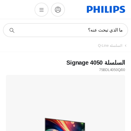
أيقونة
ما الذي تبحث عنه؟
دعم
البحث
السلسلة Q-Line
السلسلة Signage 4050
75BDL4050Q/00