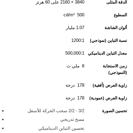
3840‏ × 2160 على 60 هرتز
الدقة المثلى
500 cd/m²
السطوع
1.07 مليار
ألوان الشاشة
1200:1
نسبة التباين (نموذجي)
500,000:1
معدل التباين الديناميكي
8 ملي ث
زمن الاستجابة
(النموذجي)
178 درجة
زاوية العرض (أفقية)
178 درجة
زاوية العرض (عمودية)
3/2 - 2/2 سحب الحركة للأسفل
تحسين الصورة
مسح تدريجي
تحسين التباين الديناميكي