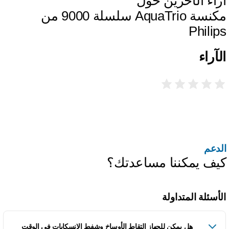
راء الآخرين حول
مكنسة AquaTrio سلسلة 9000 من
Philip
لآراء
لدعم
يف يمكننا مساعدتك؟
لأسئلة المتداولة
هل يمكن للجهاز التقاط الأوساخ وشفط الانسكابات في الوقت