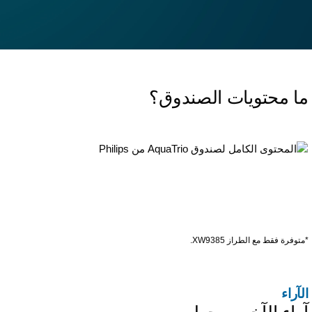
ا محتويات الصندوق؟
توفرة فقط مع الطراز XW9385.
لآراء