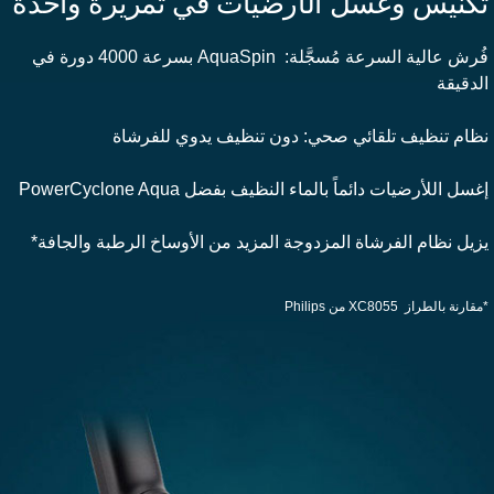
كنيس وغسل الأرضيات في تمريرة واحدة
فُرش عالية السرعة مُسجَّلة: AquaSpin بسرعة 4000 دورة في
لدقيقة
ظام تنظيف تلقائي صحي: دون تنظيف يدوي للفرشاة
غسل اللأرضيات دائماً بالماء النظيف بفضل PowerCyclone Aqua
زيل نظام الفرشاة المزدوجة المزيد من الأوساخ الرطبة والجافة*
قارنة بالطراز XC8055 من Philips