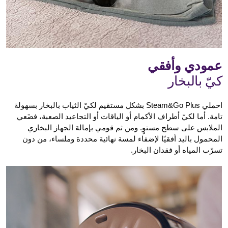
عمودي وأفقي
كيّ بالبخار
احملي Steam&Go Plus بشكل مستقيم لكيّ الثياب بالبخار بسهولة
تامة. أما لكيّ أطراف الأكمام أو الياقات أو التجاعيد الصعبة، فضَعي
الملابس على سطح مستوٍ. ومن ثم قومي بإمالة الجهاز البخاري
المحمول باليد أفقيًا لإضفاء لمسة نهائية محددة وملساء، من دون
تسرّب المياه أو فقدان البخار.