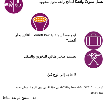
يعمل عموديًا وأفقيًا
لنتائج رائعة بدون مجهود
لوح مسخّن بتقنية SmartFlow،
لنتائج بخار
أفضل*
تصميم صغير
مثالي للتخزين والتنقل
لا حاجة إلى
لوح كيّ
*مقارنة بـ Steam&Go GC310 وGC320 من Philips؛ من دون اللوح المسخّن بتقنية
SmartFlow.
هذا المنتج لم يعد متاحا