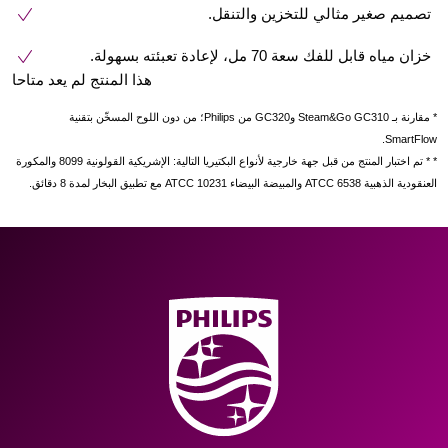
تصميم صغير مثالي للتخزين والتنقل.
خزان مياه قابل للفك سعة 70 مل، لإعادة تعبئته بسهولة.
هذا المنتج لم يعد متاحا
* مقارنة بـ Steam&Go GC310 وGC320 من Philips؛ من دون اللوح المسخّن بتقنية
SmartFlow.
* * تم اختبار المنتج من قبل جهة خارجية لأنواع البكتيريا التالية: الإشريكية القولونية 8099 والمكورة
العنقودية الذهبية ATCC 6538 والمبيضة البيضاء ATCC 10231 مع تطبيق البخار لمدة 8 دقائق.