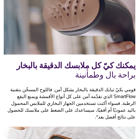
يمكنك كيّ كل ملابسك الدقيقة بالبخار
براحة بال وطمأنينة
قومي بكيّ ثيابك الدقيقة بالبخار بشكل آمن. فاللوح المسخّن بتقنية
SmartFlow الذي نقدّمه آمن على كل أنواع الأقمشة ويمنع البقع
الرطبة. فسواء أكنت تستخدمين الجهاز البخاري للملابس المحمول
باليد عموديًا أم أفقيًا، سيساعدك على الضغط على ملابسك للحصول
على نتائج أفضل بعد*.