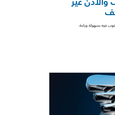
 والأذن غير
طف
رغوب فيه بسهولة وراحة.