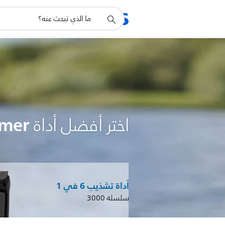
أيقونة
المنتجات
الدعم
دعم
البحث
multi groomer
اختر أفضل أداة
أداة تشذيب 6 في 1
سلسلة 3000