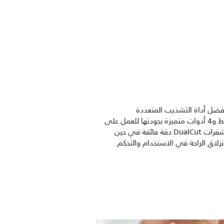
 أداة التشذيب المتعددة
الاستخدامات هذه التي تضم 7 أمشاط و4 أدوات متميزة بجودتها للعمل على
مظهر وجهك وشعرك وجسمك. توفر شفرات DualCut دقة فائقة في حين
لاق الراحة في الاستخدام والتحكم.