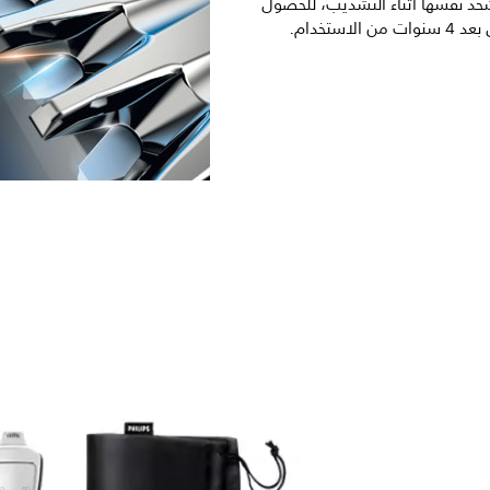
حذ نفسها أثناء التشذيب، للحصول
ستخدام.