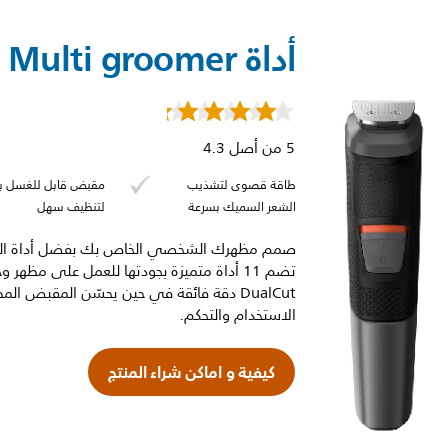
أداة Multi groomer للحية والشعر
5 من أصل 4.3
طاقة قصوى لتشذيب
مقبض قابل للغسل با
الشعر السميك بسرعة
لتنظيف سهل
صمم مظهرك الشخصي الخاص بك بفضل أداة التش
تضم 11 أداة متميزة بجودتها للعمل على 
DualCut دقة فائقة في حين يحسّن المقبض ا
الاستخدام والتحكم.
كيفية و اماكن شراء المنتج