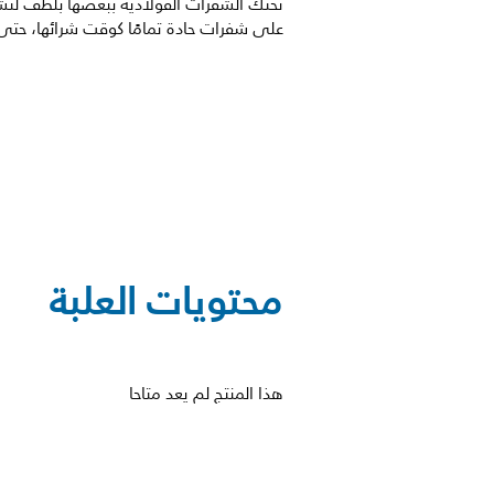
تحتك الشفرات الفولاذية ببعضها بلطف لتش
على شفرات حادة تمامًا كوقت شرائها، حتى بعد 4 سنوات من الا
محتويات العلبة
هذا المنتج لم يعد متاحا