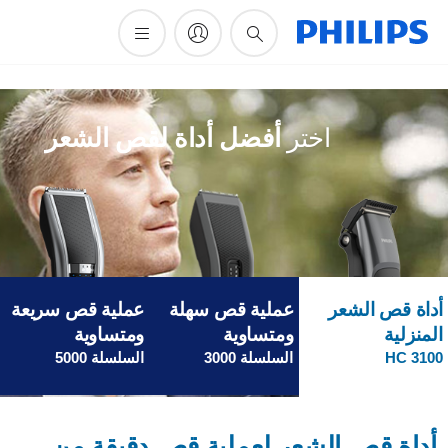
أيقونة
دعم
البحث
اختر
أفضل أداة لقص الشعر
داة قص الشعر
عملية قص سهلة
عملية قص سريعة
لمنزلية
ومتساوية
ومتساوية
HC 310
السلسلة 3000
السلسلة 5000
أداة قص الشعر لعملية قص دقيقة من