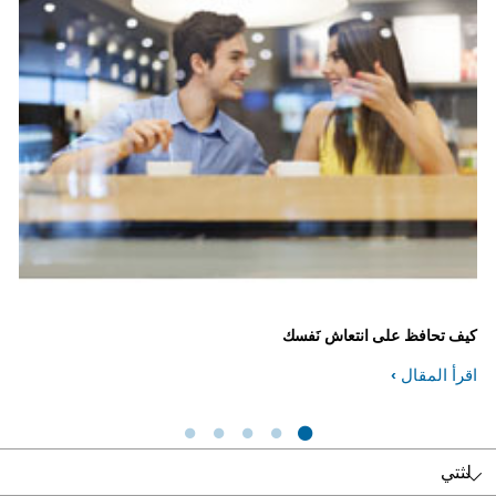
كيف تحافظ على انتعاش نَفسك
كيف
اقرأ المقال
اقر
لثتي