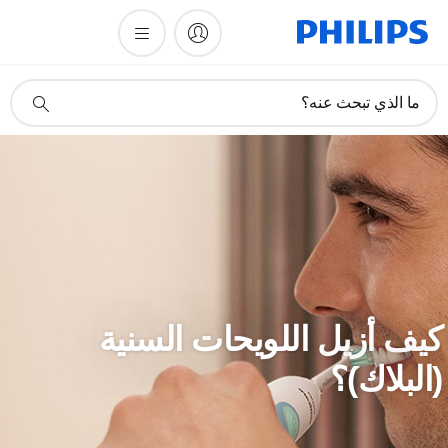
أيقونة
ما الذي تبحث عنه؟
دعم
البحث
يف أزيل اللويحات السنية
البلاك)؟