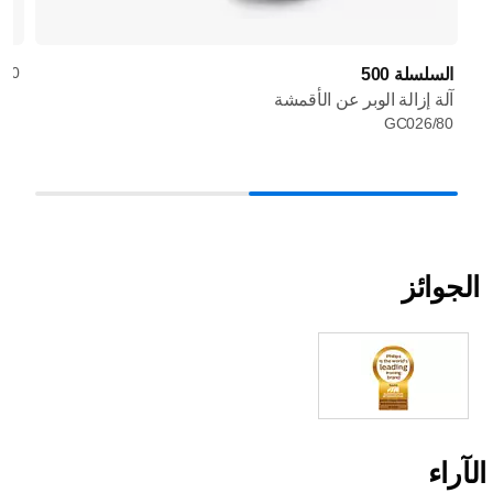
/30
السلسلة 500
آلة إزالة الوبر عن الأقمشة
GC026/80
الجوائز
الآراء