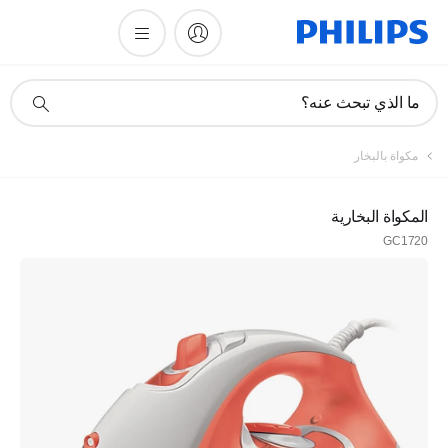
أيقونة
ما الذي تبحث عنه؟
دعم
البحث
مكواة بالبخار
المكواة البخارية
GC1720