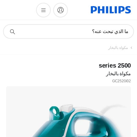
أيقونة
ما الذي تبحث عنه؟
دعم
البحث
مكواة بالبخار
2500 series
مكواة بالبخار
GC2520/02