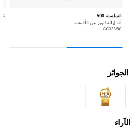
/30
السلسلة 500
آلة إزالة الوبر عن الأقمشة
GC026/80
الجوائز
الآراء