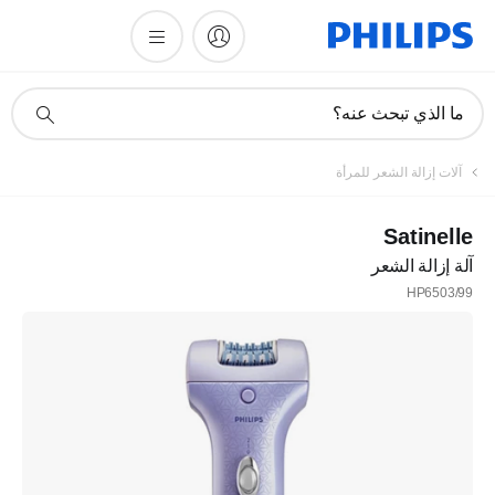
أيقونة
ما الذي تبحث عنه؟
دعم
البحث
آلات إزالة الشعر للمرأة
Satinelle
آلة إزالة الشعر
HP6503/99