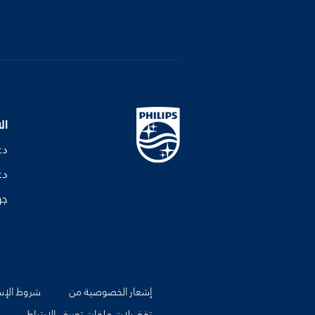
ال
دع
دع
جه
إشعار الخصوصية من
شروط الإس
تفضيلات ملفات تعريف الارتباط