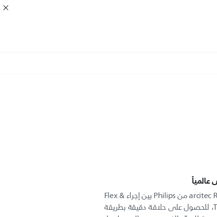
عالمياً
تجمع آلة الحلاقة الكهربائية arcitec RQ1060 من Philips بين إجراء Flex &
Pivot ورؤوس الحلاقة Triple-track، للحصول على حلاقة دقيقة بطريقة