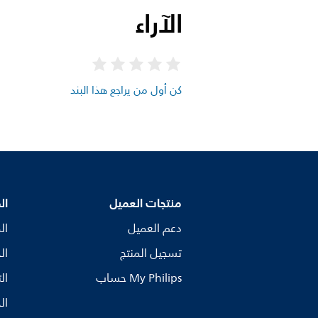
الآراء
كن أول من يراجع هذا البند
منتجات العميل
ال
دعم العميل
ال
تسجيل المنتج
ال
My Philips حساب
ال
ال