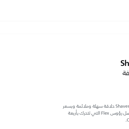
Sh
فة
تقدّم لك آلة الحلاقة Shaver Series 1000 حلاقة سهلة وملائمة وبسعر
مقبول. نضمن لك نتيجة ناعمة بفضل رؤوس Flex التي تتحرك بأربعة