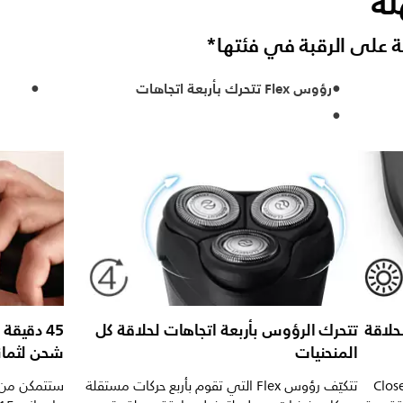
لة
دقة على الرقبة في فئتها*
رؤوس Flex تتحرك بأربعة اتجاهات
حلاقة
تتحرك الرؤوس بأربعة اتجاهات لحلاقة كل
45 دقيقة
المنحنيات
شحن لثما
مجهود. فشفرات CloseCut
تتكيّف رؤوس Flex التي تقوم بأربع حركات مستقلة