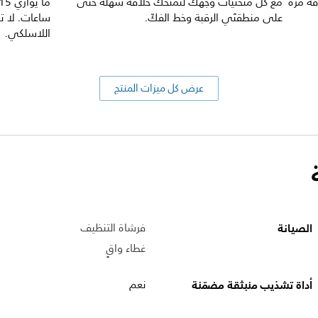
قة مرة
مع كل منحنيات وجهك لتمنحك حلاقة سهلة حتى
على منطقتَي الرقبة وخط الفكّ.
ساعات. لا ت
اللاسلكي.
عرض كل ميزات المنتج
الصيانة
فرشاة التنظيف
غطاء واقٍ
أداة تشذيب منبثقة مضمّنة
نعم