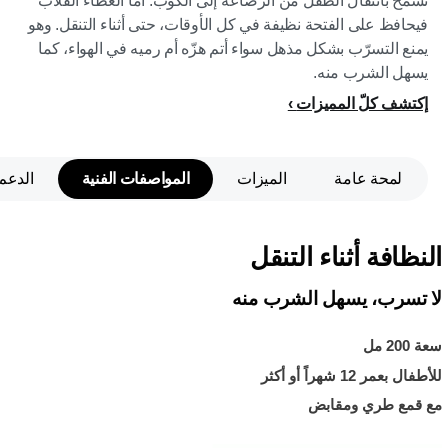
تسمح بانتقال الطفل من الرضّاعة إلى الكوب. أما الغطاء القلاّب
فيحافظ على الفتحة نظيفة في كل الأوقات، حتى أثناء التنقل. وهو
يمنع التسرّب بشكل مذهل سواء أتم هزّه أم رميه في الهواء، كما
يسهل الشرب منه.
إكتشف كلّ المميزات
لمحة عامة
الميزات
المواصفات الفنية
الدعم
النظافة أثناء التنقل
لا تسرب، يسهل الشرب منه
سعة 200 مل
للأطفال بعمر 12 شهراً أو أكثر
مع قمع طري ومقابض