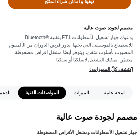
كيفية و اماكن شراء المنتج
مصمم لجودة صوت عالية
يدعوك جهاز تشغيل الأسطوانات FT1 بتقنية Bluetooth®‎
للاستمتاع بالموسيقى التي تحبها. يدور قرص الدوران من الألمنيوم
المصبوب بأسلوب متقن، ويتوفر أيضًا مشغل أقراص مضغوطة
مضمّن. يمكنك التشغيل لاسلكيًا أو سلكيًا.
إكتشف كلّ المميزات
لمحة عامة
الميزات
المواصفات الفنية
الدعم
مصمم لجودة صوت عالية
جهاز تشغيل الأسطوانات ومشغل الأقراص المضغوطة