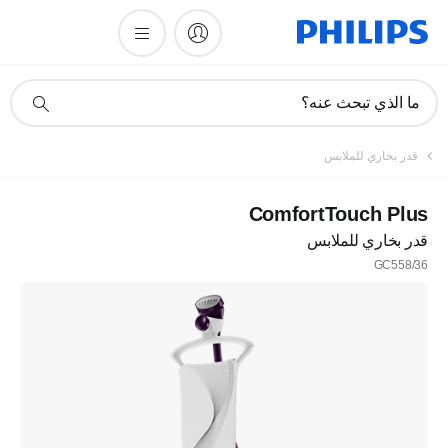
أيقونة
ما الذي تبحث عنه؟
دعم
البحث
قدر بخاري للملابس
ComfortTouch Plus
قدر بخاري للملابس
GC558/36