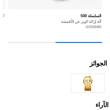
/30
السلسلة 500
آلة إزالة الوبر عن الأقمشة
GC026/80
الجوائز
الآراء