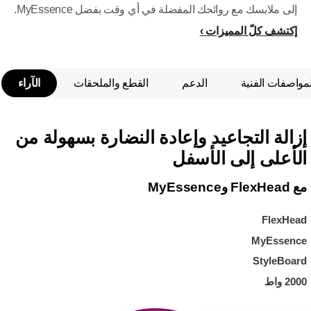
إلى ملابسك مع روائحك المفضلة في أي وقت بفضل MyEssence.
إكتشف كلّ المميزات
لمواصفات الفنية
الدعم
القطع والملحقات
الآراء
إزالة التجاعيد وإعادة النضارة بسهولة من
الأعلى إلى الأسفل
مع FlexHead وMyEssence
FlexHead
MyEssence
StyleBoard
2000 واط