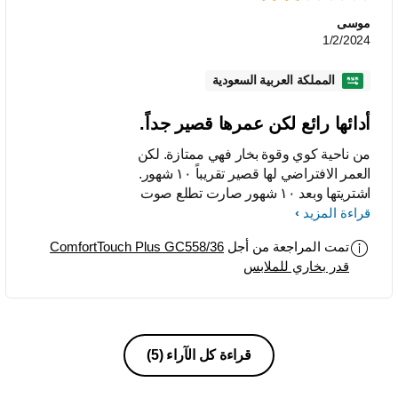
موسى
1/2/2024
المملكة العربية السعودية
أدائها رائع لكن عمرها قصير جداً.
من ناحية كوي وقوة بخار فهي ممتازة. لكن
العمر الافتراضي لها قصير تقريباً ١٠ شهور.
اشتريتها وبعد ١٠ شهور صارت تطلع صوت
قراءة المزيد
التماس كهرباء، رجعتها للمحل وبدلوها
بوحده جديدة لأن الضمان سنتين. خربت
تمت المراجعة من أجل
ComfortTouch Plus GC558/36
الثانية بعد نفس المدة تقريباً ونفس السبب
قدر بخاري للملابس
صوت التماس بسبب تآكل ال heater من
الاملاح الكلسية الموجودة في المويا. في
الكتالوج مكتوب لإطالة عمر الجهاز استخدم
مياه مقطرة (مافيها املاح) وفرغ الماء
بانتظام. وهذا الشيء مو عملي. وديتها
قراءة كل الآراء
(5)
كهربائي وقال عشان ما تخرب بسرعه فرغ
الماء بعد كل استخدام وبتعيش. أدائها رائع