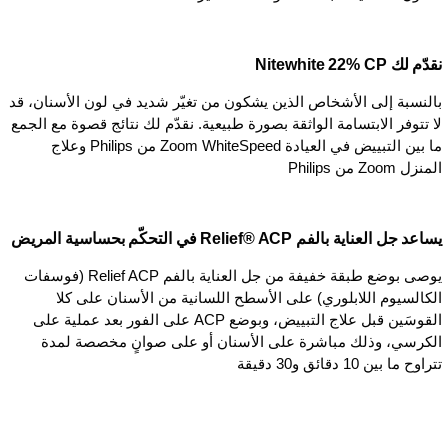
نقدّم لك Nitewhite 22% CP
بالنسبة إلى الأشخاص الذين يشكون من تغيّر شديد في لون الأسنان، قد
لا تتوفر الابتسامة الواثقة بصورة طبيعية. نقدّم لك نتائج قصوة مع الجمع
ما بين التبييض في العيادة Zoom WhiteSpeed من Philips وعلاج
المنزل Zoom من Philips
يساعد جل العناية بالفم Relief® ACP في التحكّم بحساسية المريض
يوصى بوضع طبقة خفيفة من جل العناية بالفم Relief ACP (فوسفات
الكالسيوم اللابلوري) على الأسطح اللسانية من الأسنان على كلا
القوسَين قبل علاج التبييض، وبوضع ACP على الفور بعد عملية على
الكرسي، وذلك مباشرة على الأسنان أو على صوانٍ مخصصة لمدة
تتراوح ما بين 10 دقائق و30 دقيقة