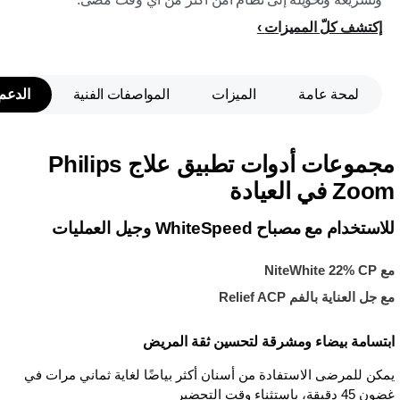
إكتشف كلّ المميزات
لمحة عامة
الميزات
المواصفات الفنية
الدعم
مجموعات أدوات تطبيق علاج Philips
Zoom في العيادة
للاستخدام مع مصباح WhiteSpeed وجيل العمليات
مع NiteWhite 22% CP
مع جل العناية بالفم Relief ACP
ابتسامة بيضاء ومشرقة لتحسين ثقة المريض
يمكن للمرضى الاستفادة من أسنان أكثر بياضًا لغاية ثماني مرات في
غضون 45 دقيقة، باستثناء وقت التحضير