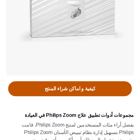
كيفية و اماكن شراء المنتج
مجموعات أدوات تطبيق علاج Philips Zoom في العيادة
بفضل أراء مئات المستخدمين لمنتج Philips Zoom، قامت
Philips بتسهيل إدارة نظام تبييض الأسنان Philips Zoom
وتسريعه وتحويله إلى نظام آمن أكثر من أي وقت مضى.