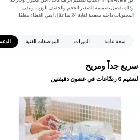
من Philips Avent مثاليًا لتعقيم الرضّاعات داخل المنزل وخارجه
وذلك بفضل تصميمه الصغير الحجم والخفيف الوزن. وتبقى
المحتويات داخله معقمة لغاية 24 ساعةً إذا بقي الغطاء مغلقًا.
لمحة عامة
الميزات
المواصفات الفنية
الدعم
سريع جداً ومريح
لتعقيم 6 رضّاعات في غضون دقيقتين