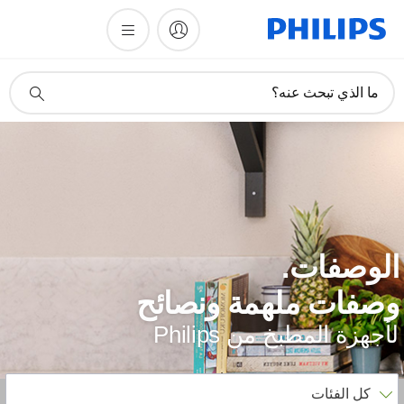
أيقونة
ما الذي تبحث عنه؟
دعم
البحث
لوصفات.
صفات ملهمة ونصائح
أجهزة المطبخ من Philips