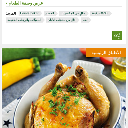
عرض وصفة الطعام
‏ 30‏-60 دقيقة
خالٍ من المكسرات
الخضار
HomeCooker
المزيد:
لحم
خالٍ من منتجات الألبان
المقبّلات والوجبات الخفيفة
الأطباق الرئيسية