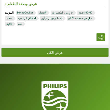
عرض وصفة الطعام
خالٍ من المكسرات
الخضار
HomeCooker
المزيد:
خالٍ من منتجات الألبان
باستا أو نودلز أو أرز
الأطباق الرئيسية
سمك
لحم
فاكهة
عرض الكل