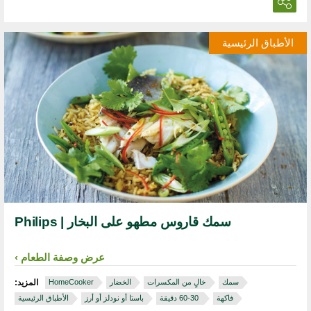
الأطباق الرئيسية
سمك قاروس مطهو على البخار | Philips
عرض وصفة الطعام
سمك
خالٍ من المكسرات
الخضار
HomeCooker
المزيد:
فاكهة
‏ 30‏-60 دقيقة
باستا أو نودلز أو أرز
الأطباق الرئيسية