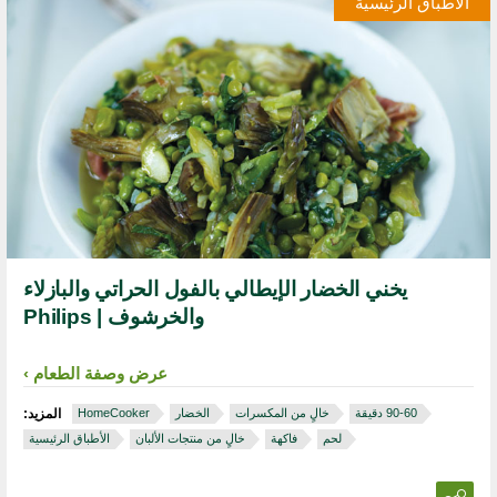
الأطباق الرئيسية
يخني الخضار الإيطالي بالفول الحراتي والبازلاء
والخرشوف | Philips
عرض وصفة الطعام
خالٍ من المكسرات
الخضار
HomeCooker
المزيد:
لحم
فاكهة
خالٍ من منتجات الألبان
الأطباق الرئيسية