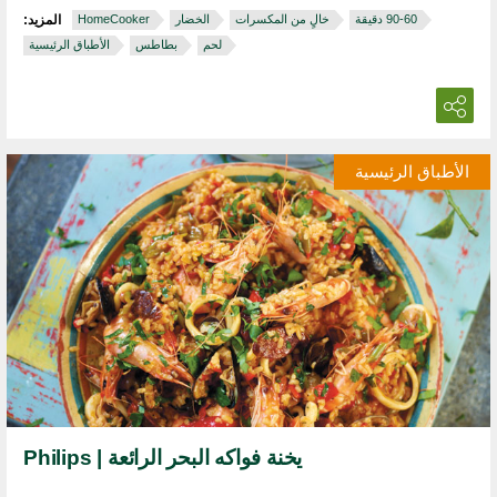
خالٍ من المكسرات
الخضار
HomeCooker
المزيد:
لحم
بطاطس
الأطباق الرئيسية
الأطباق الرئيسية
يخنة فواكه البحر الرائعة | Philips