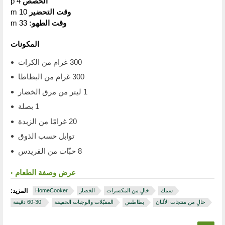
الحصص
4 p
وقت التحضير
10 m
وقت الطهو:
33 m
المكونات
300 غرام من الكراث
300 غرام من البطاطا
1 ليتر من مرق الخضار
1 بصلة
20 غرامًا من الزبدة
توابل حسب الذوق
8 حبّات من القريدس
عرض وصفة الطعام
سمك
خالٍ من المكسرات
الخضار
HomeCooker
المزيد:
خالٍ من منتجات الألبان
بطاطس
المقبّلات والوجبات الخفيفة
‏ 30‏-60 دقيقة