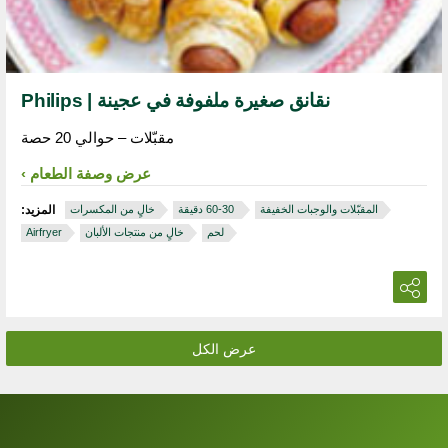
نقانق صغيرة ملفوفة في عجينة | Philips
مقبّلات – حوالي 20 حصة
عرض وصفة الطعام
المقبّلات والوجبات الخفيفة
‏ 30‏-60 دقيقة
خالٍ من المكسرات
المزيد:
لحم
خالٍ من منتجات الألبان
Airfryer
عرض الكل