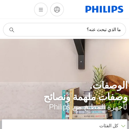
أيقونة
ما الذي تبحث عنه؟
دعم
البحث
لوصفات.
صفات ملهمة ونصائح
أجهزة المطبخ من Philips