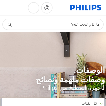
أيقونة
ما الذي تبحث عنه؟
دعم
البحث
لوصفات.
صفات ملهمة ونصائح
أجهزة المطبخ من Philips