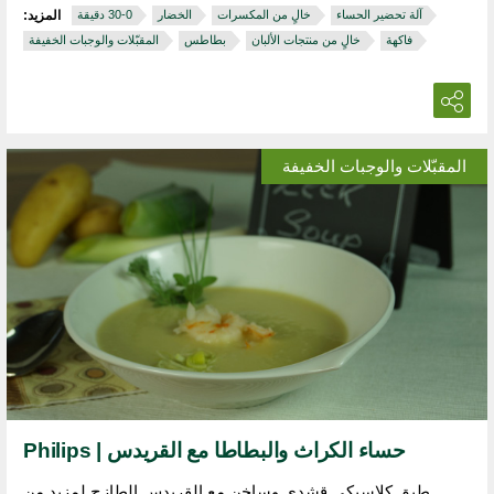
آلة تحضير الحساء
خالٍ من المكسرات
الخضار
المزيد:
فاكهة
خالٍ من منتجات الألبان
بطاطس
المقبّلات والوجبات الخفيفة
المقبّلات والوجبات الخفيفة
حساء الكراث والبطاطا مع القريدس | Philips
طبق كلاسيكي قشدي وساخن مع القريدس الطازج لمزيد من