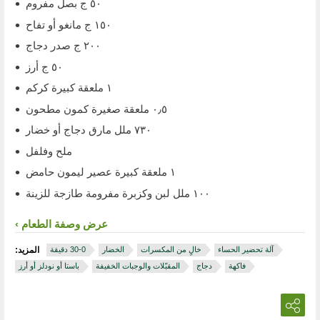
٥٠ ج بصل مفروم
١٥٠ ج مانغو أو تفاح
٢٠٠ ج صدر دجاج
٥٠ ج أرز
١ ملعقة كبيرة كركم
٠٫٥ ملعقة صغيرة كمون مطحون
٧٣٠ ملل مارق دجاج أو خضار
ملح وفلفل
١ ملعقة كبيرة عصير ليمون حامض
١٠٠ ملل لبن وكزبرة مفرومة طازجة للزينة
عرض وصفة الطعام
آلة تحضير الحساء
خالٍ من المكسرات
الخضار
المزيد:
فاكهة
دجاج
المقبّلات والوجبات الخفيفة
باستا أو نودلز أو أرز