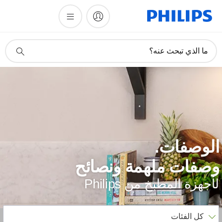
أيقونة
ما الذي تبحث عنه؟
دعم
البحث
لوصفات.
صفات ملهمة ونصائح
أجهزة المطبخ من Philips