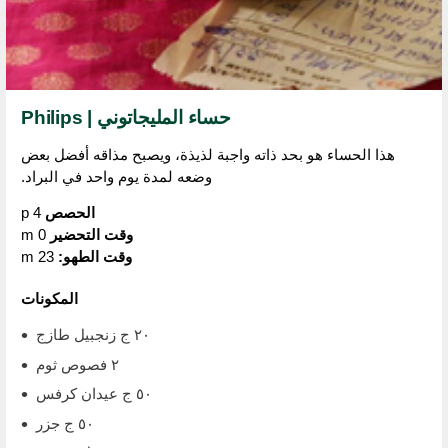
حساء المليجاتوني | Philips
هذا الحساء هو بحد ذاته واجبة لذيذة، ويصبح مذاقه أفضل بعض
وضعه لمدة يوم واحد في البراد.
الحصص
4 p
وقت التحضير
0 m
وقت الطهو:
23 m
المكونات
٢٠ ج زنجبيل طازج
٢ فصوص ثوم
٥٠ ج عيدان كرفس
٥٠ ج جزر