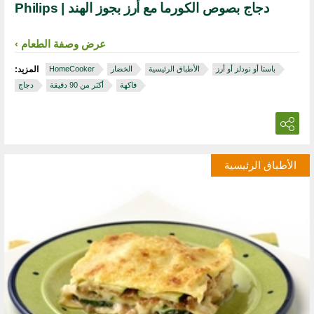
دجاج بصوص الكورما مع أرز بجوز الهند | Philips
عرض وصفة الطعام
باستا أو نودلز أو أرز
الأطباق الرئيسية
الخضار
HomeCooker
المزيد:
فاكهة
أكثر من 90 دقيقة
دجاج
الأطباق الرئيسية